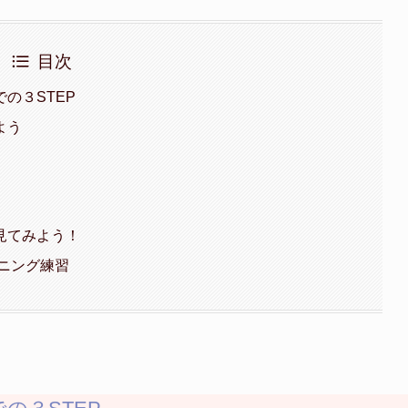
目次
の３STEP
よう
見てみよう！
スニング練習