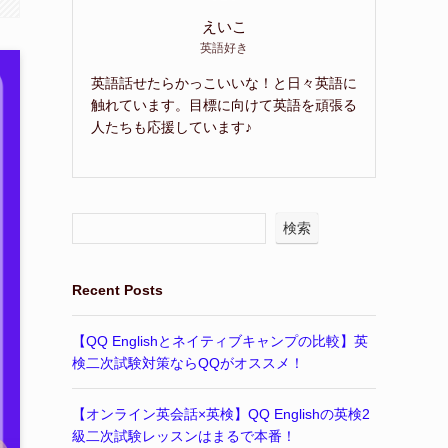
えいこ
英語好き
英語話せたらかっこいいな！と日々英語に
触れています。目標に向けて英語を頑張る
人たちも応援しています♪
検索
Recent Posts
【QQ Englishとネイティブキャンプの比較】英
検二次試験対策ならQQがオススメ！
【オンライン英会話×英検】QQ Englishの英検2
級二次試験レッスンはまるで本番！